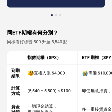
同ETF期權有何分別？
同樣看好標普 500 升至 5,540 點
指數期權（SPX）
ETF 期權（SP
到期
直接入賬 $4,000
需備 $10,00
結果
計算
(5,540 − 5,500) × $100
即使無意持貨，
方式
一切現金結算，
資金
多一重接貨資金