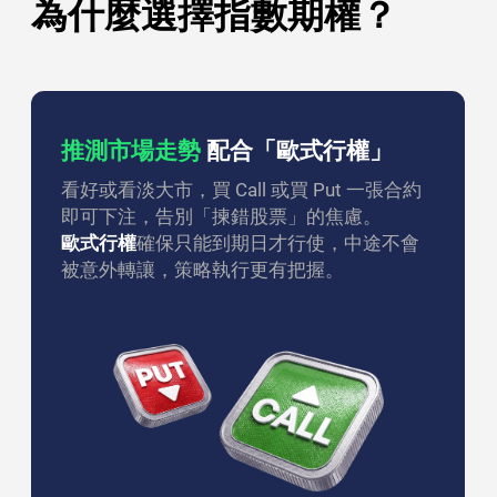
為什麼選擇指數期權？
推測市場走勢
配合「歐式行權」
看好或看淡大市，買 Call 或買 Put 一張合約
即可下注，告別「揀錯股票」的焦慮。
歐式行權
確保只能到期日才行使，中途不會
被意外轉讓，策略執行更有把握。