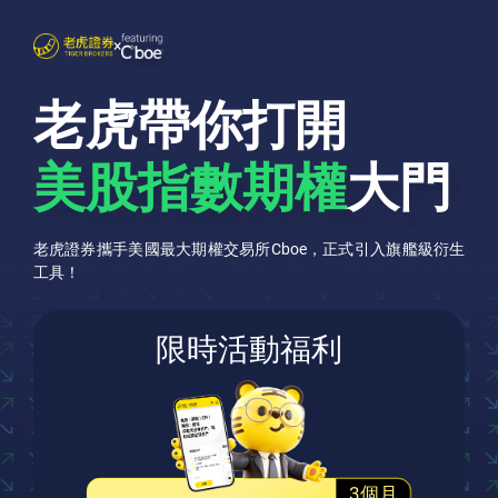
×
老虎帶你打開
美股指數期權
大門
老虎證券攜手美國最大期權交易所Cboe，正式引入旗艦級衍生
工具！
限時活動福利
3個月