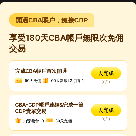
開通CBA賬户，鏈接CDP
享受180天CBA帳戶無限次免佣
交易
完成CBA帳戶首次開通
去完成
60天免佣
60天新股L2行情卡
(
0
/
1
)
CBA-CDP帳戶連結&完成一筆
去完成
CDP賣單交易
(
0
/
1
)
抽獎機會+3
30天免佣