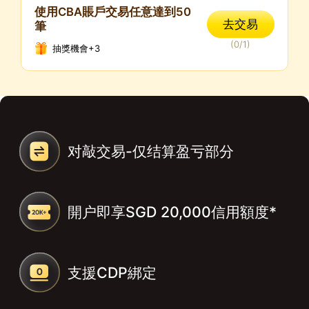
使用CBA賬戶交易任意達到50
去交易
筆
(
0
/
1
)
抽獎機會+3
对敲交易-仅结算盈亏部分
開户即享SGD 20,000信用額度*
支援CDP綁定