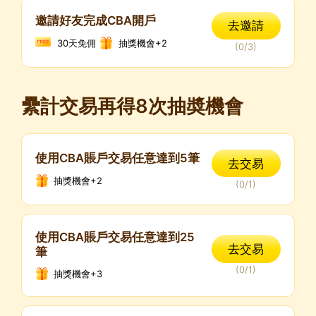
邀請好友完成CBA開戶
去邀請
30天免佣
抽獎機會+2
(
0
/
3
)
纍計交易再得8次抽奬機會
使用CBA賬戶交易任意達到5筆
去交易
抽獎機會+2
(
0
/
1
)
使用CBA賬戶交易任意達到25
去交易
筆
(
0
/
1
)
抽獎機會+3