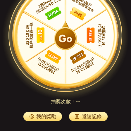
抽獎次數：
--
我的獎勵
邀請記錄